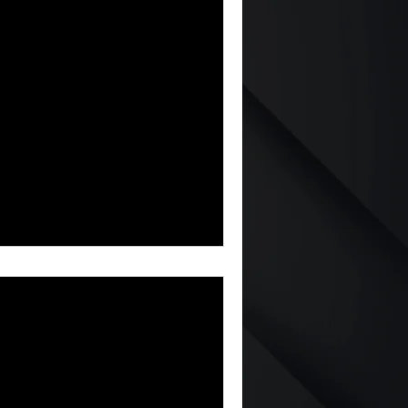
odidad en tus
vehículo es esencial para tu
nte los meses de verano. Un
re
 Confort en