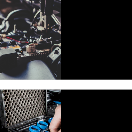
Mantén la Com
Viajes Diarios
El aire acondicionado de tu 
confort, especialmente dura
sistema de aire...
1 min de lectura
Revisión del Ai
Acondicionado: