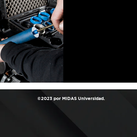
Revisión del Ai
Acondicionado:
Todo Clima
El aire acondicionado de tu 
confort, especialmente dura
sistema de aire...
©2023 por MIDAS Universidad.