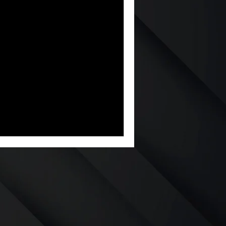
re
 Confort en
vehículo es esencial para tu
nte los meses de verano. Un