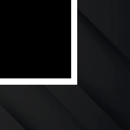
istema de
ficiencia
vital para el rendimiento del
mbustible. Un mantenimiento