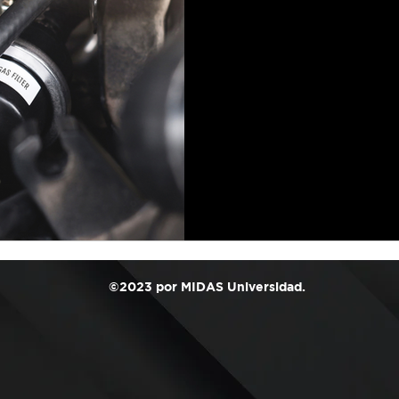
Revisión del S
Combustible: E
Máxima
El sistema de combustible es 
motor y la eficiencia del co
regular del sistema de...
©2023 por MIDAS Universidad.