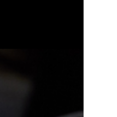
Seguridad en Cada Frenada
Durante tu Rutina
El sistema de frenos ABS es una tecnología
avanzada que mejora la seguridad al evitar que
las ruedas se bloqueen durante una frenada...