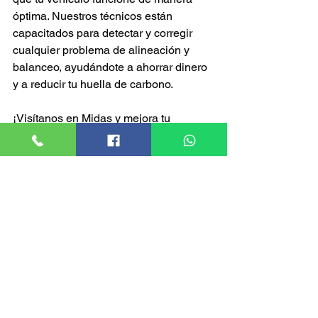
óptima. Nuestros técnicos están 
capacitados para detectar y corregir 
cualquier problema de alineación y 
balanceo, ayudándote a ahorrar dinero 
y a reducir tu huella de carbono.
¡Visítanos en Midas y mejora tu 
economía de combustible hoy mismo! 
No solo cuidarás tu bolsillo, sino 
también el medio ambiente.
Ver todo
Entradas recientes