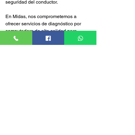
seguridad del conductor.
En Midas, nos comprometemos a 
ofrecer servicios de diagnóstico por 
computadora de alta calidad para 
asegurar que tu vehículo funcione de 
manera óptima. Nuestros técnicos 
están capacitados para interpretar los 
datos del diagnóstico y realizar las 
reparaciones necesarias para mejorar 
el rendimiento de tu auto. ¡No esperes 
más! Programa tu diagnóstico con 
nosotros y disfruta de una mejor 
experiencia de conducción y eficiencia.