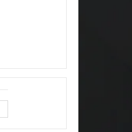
uto no te falló... tú