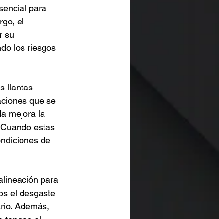
sencial para 
go, el 
r su 
do los riesgos 
 llantas 
aciones que se 
da mejora la 
. Cuando estas 
ondiciones de 
alineación para 
os el desgaste 
rio. Además, 