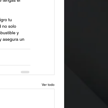
e tengas el 
gro tu 
 no solo 
bustible y 
y asegura un 
Ver todo