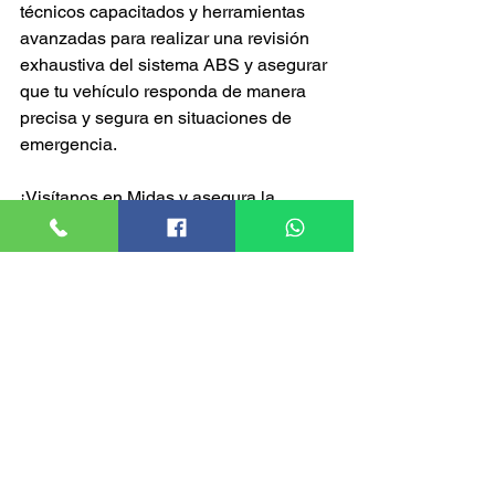
técnicos capacitados y herramientas 
avanzadas para realizar una revisión 
exhaustiva del sistema ABS y asegurar 
que tu vehículo responda de manera 
precisa y segura en situaciones de 
emergencia.
¡Visítanos en Midas y asegura la 
eficacia de tu sistema de frenos ABS! 
#FrenosABS
#SeguridadVial
#MidasService
Ver todo
Entradas recientes