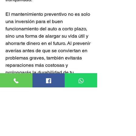
El mantenimiento preventivo no es solo 
una inversión para el buen 
funcionamiento del auto a corto plazo, 
sino una forma de alargar su vida útil y 
ahorrarte dinero en el futuro. Al prevenir 
averías antes de que se conviertan en 
problemas graves, también evitarás 
reparaciones más costosas y 
prolongarás la durabilidad de tu 
vehículo. No esperes a que el desgaste 
se vuelva un problema mayor; visítanos 
en Midas y haz tu cita para mantener tu 
auto en perfectas condiciones.