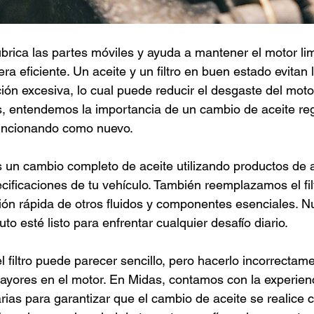
ubrica las partes móviles y ayuda a mantener el motor lim
a eficiente. Un aceite y un filtro en buen estado evitan
ción excesiva, lo cual puede reducir el desgaste del moto
as, entendemos la importancia de un cambio de aceite reg
uncionando como nuevo.
un cambio completo de aceite utilizando productos de a
cificaciones de tu vehículo. También reemplazamos el filt
ión rápida de otros fluidos y componentes esenciales. Nu
to esté listo para enfrentar cualquier desafío diario.
l filtro puede parecer sencillo, pero hacerlo incorrecta
ayores en el motor. En Midas, contamos con la experienc
ias para garantizar que el cambio de aceite se realice 