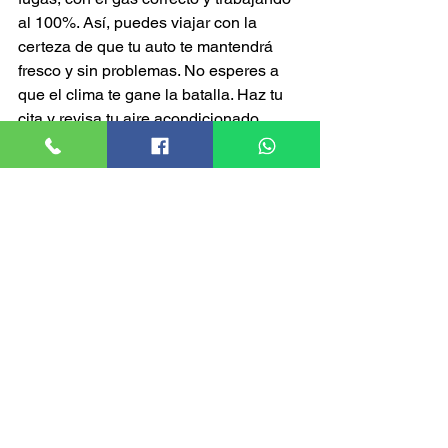
al 100%. Así, puedes viajar con la 
certeza de que tu auto te mantendrá 
fresco y sin problemas. No esperes a 
que el clima te gane la batalla. Haz tu 
cita y revisa tu aire acondicionado 
antes de salir. Porque un viaje empieza 
bien… si empieza sin sudor.
Ver todo
Entradas recientes