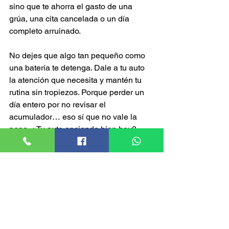
sino que te ahorra el gasto de una 
grúa, una cita cancelada o un día 
completo arruinado.
No dejes que algo tan pequeño como 
una batería te detenga. Dale a tu auto 
la atención que necesita y mantén tu 
rutina sin tropiezos. Porque perder un 
día entero por no revisar el 
acumulador… eso sí que no vale la 
pena. ¿Tu auto enciende bien hoy? 
Excelente. Asegúrate de que también 
lo haga mañana. Te esperamos en 
Midas para hacer esa revisión que 
puede cambiar tu semana completa.