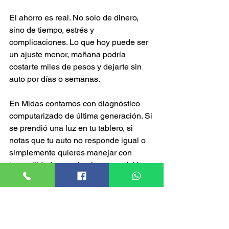
El ahorro es real. No solo de dinero, 
sino de tiempo, estrés y 
complicaciones. Lo que hoy puede ser 
un ajuste menor, mañana podría 
costarte miles de pesos y dejarte sin 
auto por días o semanas.
En Midas contamos con diagnóstico 
computarizado de última generación. Si 
se prendió una luz en tu tablero, si 
notas que tu auto no responde igual o 
simplemente quieres manejar con 
tranquilidad, ven y hazle una revisión 
completa.
Recuerda: tu auto te está hablando. 
Escúchalo antes de que grite con una 
falla grave.