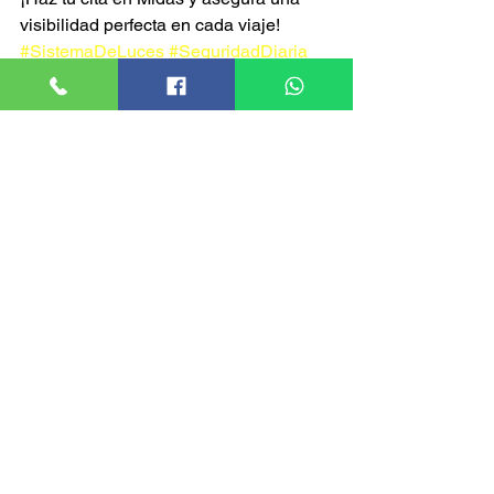
visibilidad perfecta en cada viaje! 
#SistemaDeLuces
#SeguridadDiaria
#MidasService
Ver todo
Entradas recientes